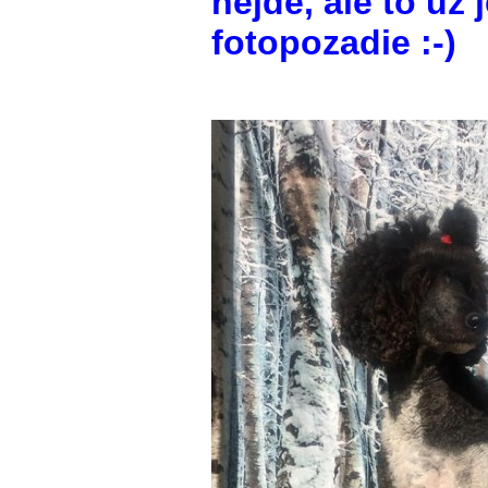
nejde, ale to už 
fotopozadie :-)