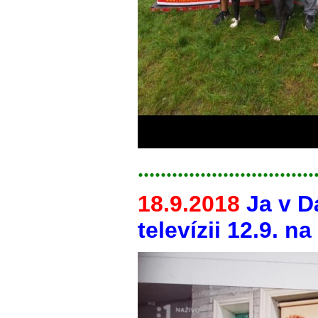
...............................
18.9.2018
Ja v D
televízii 12.9. n