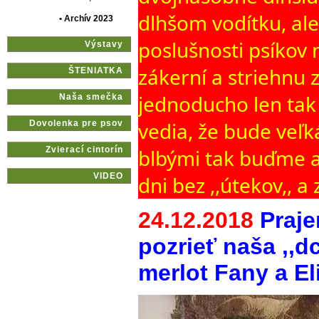
dlhšom vodítku, ale 
• Archív 2023
poslušnosti psíkov 
Výstavy
zákerní a striehnu 
ŠTENIATKA
jednoducho len tak
Naša smečka
vedia, že bude veľká
Dovolenka pre psov
Zvierací cintorín
blbými tak buďme a
VIDEO
dni bez ,,útekov,, a 
24.12.2018
Praje
pozrieť naša ,,d
merlot Fany a El