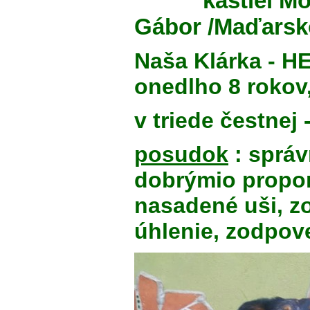
kaštiel Mojmír
Gábor /Maďarsk
Naša Klárka - H
onedlho 8 rokov
v triede čestnej 
posudok
: správ
dobrýmio proporc
nasadené uši, z
úhlenie, zodpov