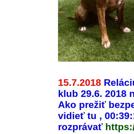
15.7.2018
Reláci
klub 29.6. 2018 n
Ako prežiť bezp
vidieť tu , 00:39
rozprávať
https: