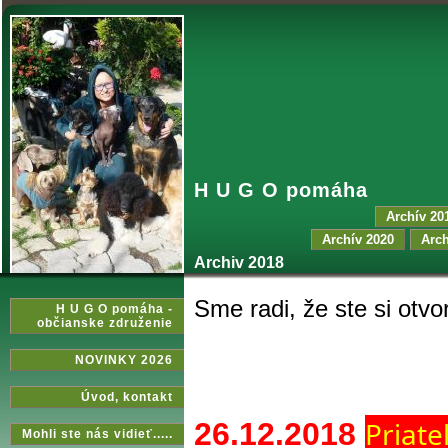
H U G O pomáha
Archív 20
Archív 2020
Arch
Archiv 2018
Sme radi, že ste si otvori
H U G O pomáha -
občianske združenie
NOVINKY 2026
Úvod‚ kontakt
Priate
26.12.2018
Mohli ste nás vidieť.....