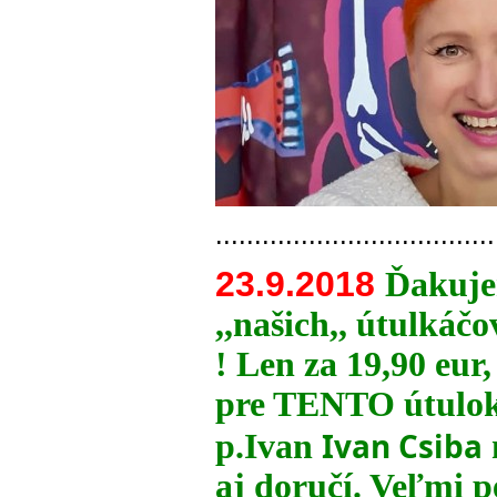
....................................
23.9.2018
Ďakuje
,,našich,, útulkáč
! Len za 19,90 eur,
pre TENTO útulok 
Ivan Csiba
p.Ivan
aj doručí. Veľmi 