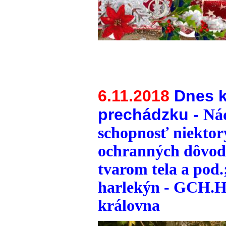
6.11.2018
Dnes k
prechádzku -
Nád
schopnosť niektor
ochranných dôvodo
tvarom tela a pod.
harlekýn - GCH.He
královna