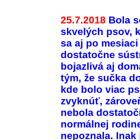
25.7.2018
Bola s
skvelých psov, 
sa aj po mesiaci
dostatočne sústr
bojazlivá aj doma
tým, že sučka do
kde bolo viac p
zvyknúť, zároveň
nebola dostatočn
normálnej rodine
nepoznala. Inak 