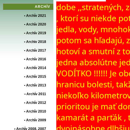
dobe ,,stratených, 
ARCHÍV
, ktorí su niekde po
• Archív 2021
• Archív 2020
jedla, vody, mnohok
• Archív 2019
potom sa hľadajú, z
• Archiv 2018
hotoví a smutní z t
• Archív 2017
jedna absolútne j
• Archív 2016
• Archív 2014
VODÍTKO !!!!!! Je o
• Archív 2015
hranicu bolesti,
tak
• Archív 2013
niekoľko kilometrov 
• Archív 2011
• Archív 2012
prioritou je mať do
• Archív 2010
kamarát a parťák ,
• Archív 2009
dvojnásobne dlhšiu,
• Archív 2008‚ 2007