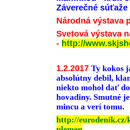
Záverečné súťaže 
Národná výstava p
Svetová výstava n
-
http://www.skjsh
1.2.2017
Ty kokos ja
absolútny debil, kla
niekto mohol dať do
hovadiny. Smutné je, 
mincu a verí tomu.
http://eurodenik.cz
plemen