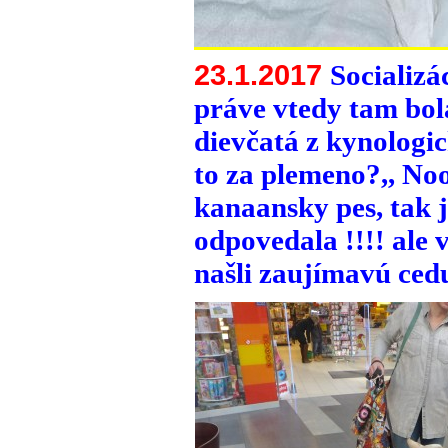
23.1.2017
Socializá
práve vtedy tam bola
dievčatá z kynologic
to za plemeno?,, Noo
kanaansky pes, tak j
odpovedala !!!! ale v
našli zaujímavú ce