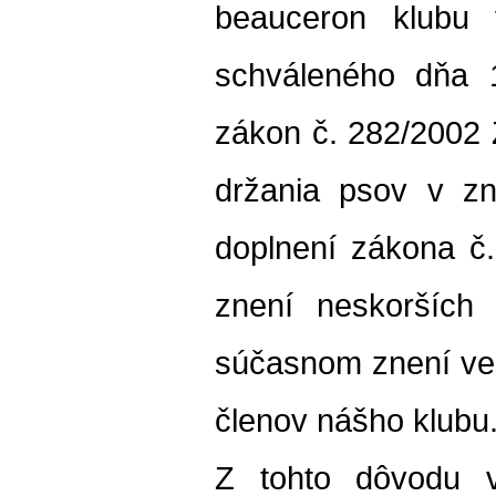
beauceron klubu 
schváleného dňa 1
zákon č. 282/2002 Z
držania psov v z
doplnení zákona č. 
znení neskorších 
súčasnom znení veľm
členov nášho klubu
Z tohto dôvodu v