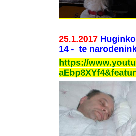
25.1.2017
Huginko 
14 - te narodenink
https://www.yout
aEbp8XYf4&featur