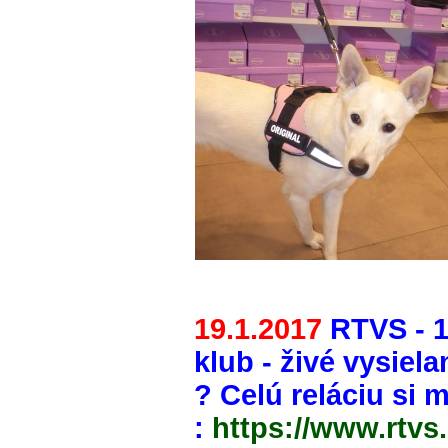
19.1.2017
RTVS - 1
klub - živé vysiela
? Celú reláciu si 
:
https
://www.rtvs.