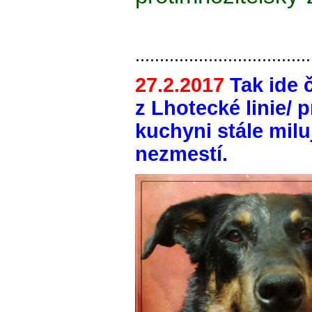
....................................
27.2.2017
Tak ide 
z Lhotecké linie/ 
kuchyni stále milu
nezmestí.