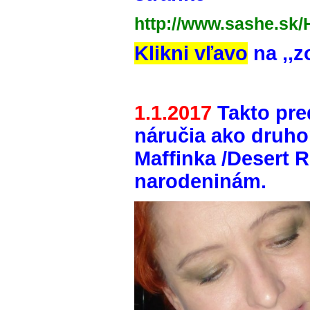
http://www.sashe.sk/
Klikni vľavo
na ,,z
1.1.2017
Takto pred
náručia ako druho
Maffinka /Desert R
narodeninám.