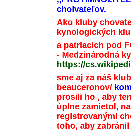
choivateľov.
Ako kluby chovate
kynologických kl
a patriacich pod F
- Medzinárodná ky
https://cs.wiki
sme aj za náš klu
beauceronov/
kom
prosili ho , aby te
úplne zamietol, n
registrovanými ch
toho, aby zabráni