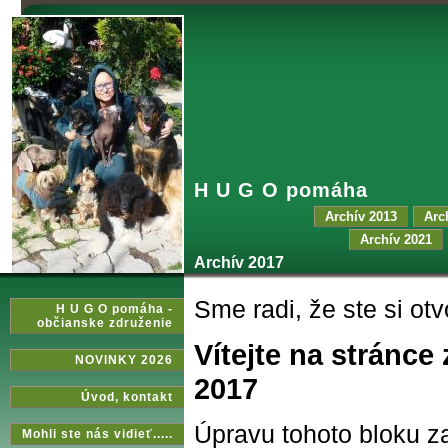
H U G O pomáha
Archív 2013
Arc
Archív 2021
Archív 2017
Sme radi, že ste si otvo
H U G O pomáha -
občianske združenie
Vítejte na stránc
NOVINKY 2026
2017
Úvod‚ kontakt
Úpravu tohoto bloku za
Mohli ste nás vidieť.....