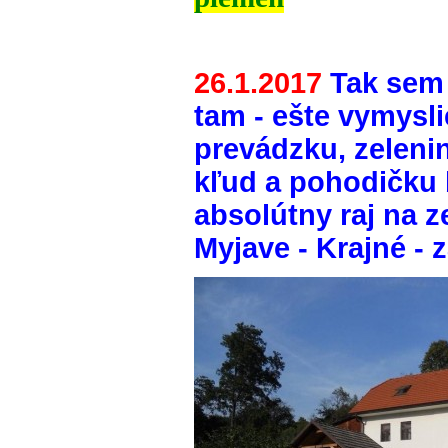
26.1.2017
Tak sem 
tam - ešte vymysli
prevádzku, zeleni
kľud a pohodičku 
absolútny raj na z
Myjave - Krajné - z