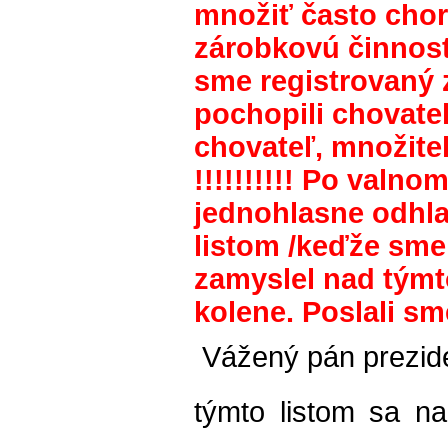
množiť často cho
zárobkovú činnosť
sme registrovaný 
pochopili chovateľ
chovateľ, množiteľ
!!!!!!!!!! Po val
jednohlasne odhla
listom /keďže sme
zamyslel nad týmt
kolene. Poslali sm
Vážený pán prezide
týmto listom sa n