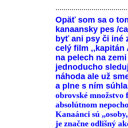
....................................
Opäť som sa o tom 
kanaansky pes /ca
byť ani psy či iné
celý film ,,kapitán
na pelech na zemi 
jednoducho sleduje
náhoda ale už sme
a plne s ním súhl
obrovské množstvo fa
absolútnom nepochop
Kanaánci sú ,,osoby,
je značne odlišný ak