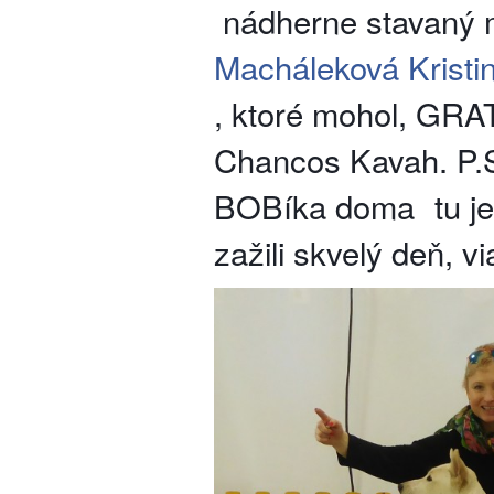
nádherne stavaný
Macháleková
Krist
, ktoré mohol, GRA
Chancos Kavah.
P.
BOBíka doma
tu je
zažili skvelý deň, v