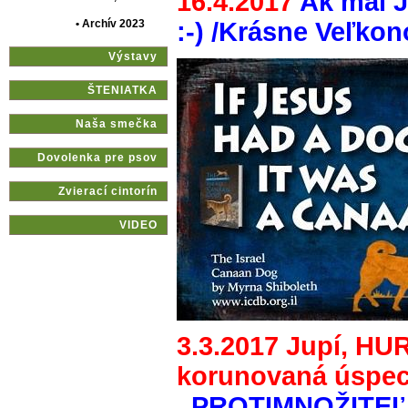
16.4.2017
Ak mal J
• Archív 2023
:-) /Krásne Veľkon
Výstavy
ŠTENIATKA
Naša smečka
Dovolenka pre psov
Zvierací cintorín
VIDEO
3.3.2017 Jupí, HU
korunovaná úspe
,,PROTIMNOŽITEĽS