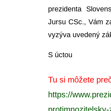
prezidenta Slovens
Jursu CSc., Vám za
vyzýva uvedený zák
S úctou 
Tu si môžete preč
https://www.prezid
protimnozitelsky-