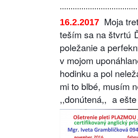
....................................
Moja tre
16.2.2017
teším sa na štvrtú
poležanie a perfeknt
v mojom uponáhlano
hodinku a pol neleža
mi to blbé, musím 
,,donútená,,
a ešte 