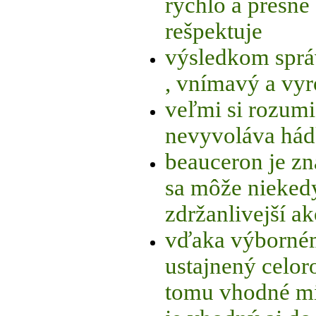
rýchlo a presne
rešpektuje
výsledkom sprá
, vnímavý a vy
veľmi si rozumi
nevyvoláva há
beauceron je zn
sa môže niekedy
zdržanlivejší a
vďaka výborném
ustajnený celor
tomu vhodné mi