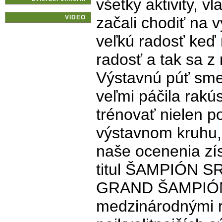
všetky aktivity, v
VIDEO
začali chodiť na 
veľkú radosť keď
radosť a tak sa z
Výstavnú púť sme 
veľmi páčila rakú
trénovať nielen p
výstavnom kruhu, 
naše ocenenia zí
titul ŠAMPIÓN SR.
GRAND ŠAMPIÓN S
medzinárodnými r