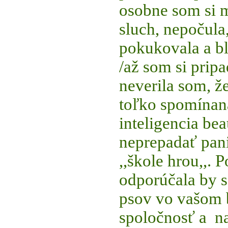
osobne som si m
sluch, nepočula
pokukovala a bl
/až som si prip
neverila som, že
toľko spomínan
inteligencia be
neprepadať pani
,,škole hrou,,. 
odporúčala by 
psov vo vašom 
spoločnosť a na