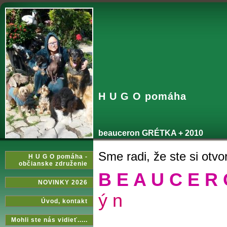
H U G O pomáha
beauceron GRÉTKA + 2010
Sme radi, že ste si otvori
H U G O pomáha -
občianske združenie
B E A U C E R
NOVINKY 2026
ý n
Úvod‚ kontakt
Mohli ste nás vidieť.....