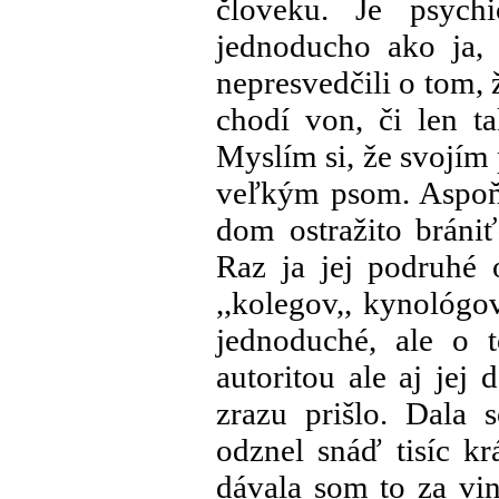
človeku. Je psych
jednoducho ako ja,
nepresvedčili o tom, 
chodí von, či len t
Myslím si, že svojím 
veľkým psom. Aspoň 
dom ostražito bráni
Raz ja jej podruhé
,,kolegov,, kynológo
jednoduché, ale o 
autoritou ale aj jej
zrazu prišlo. Dala
odznel snáď tisíc kr
dávala som to za vin