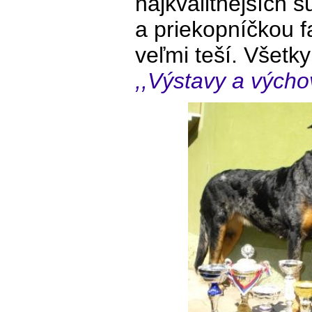
najkvalitnejších
a priekopníčkou 
veľmi teší. Všet
,,Výstavy a výcho