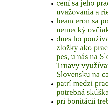
cení sa jeho pr
uvažovania a rie
beauceron sa po
nemecký ovčiak,
dnes ho používaj
zložky ako pra
pes, u nás na S
Trnavy využíva
Slovensku na ca
patrí medzi pra
potrebná skúšk
pri bonitácii tr