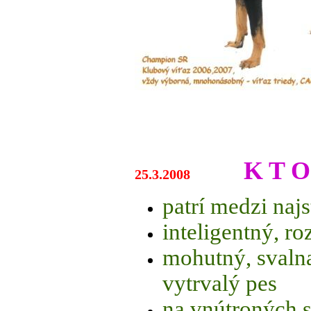
K T O
25.3.2008
patrí medzi naj
inteligentný, r
mohutný, svaln
vytrvalý pes
na vnútroných 