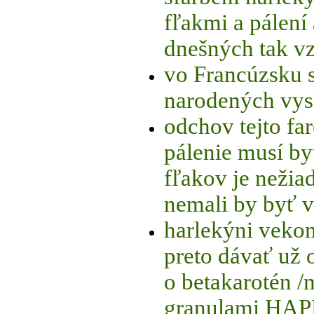
fľakmi a pálení
dnešných tak v
vo Francúzsku s
narodených vys
odchov tejto far
pálenie musí by
fľakov je nežia
nemali by byť v
harlekýni veko
preto dávať už
o betakarotén 
granulami HA