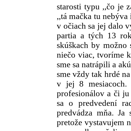
starosti typu ,,čo je 
,,tá mačka tu nebýva 
v očiach sa jej dalo v
partia a tých 13 ro
skúškach by možno 
niečo viac, tvoríme 
sme sa natrápili a akú
sme vždy tak hrdé na
v jej 8 mesiacoch.
profesionálov a či j
sa o predvedení rad
predvádza mňa. Ja 
pretože vystavujem 