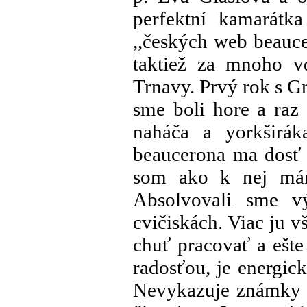
perfektní kamarátka
,,českých web beauce
taktiež za mnoho v
Trnavy. Prvý rok s G
sme boli hore a raz 
naháča a yorkširá
beaucerona ma dosť 
som ako k nej mám
Absolvovali sme v
cvičiskách. Viac ju 
chuť pracovať a ešte
radosťou, je energick
Nevykazuje známky s