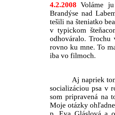
4.2.2008
Voláme ju 
Brandýse nad Labem
tešili na šteniatko b
v typickom šteňaco
odhováralo. Trochu v
rovno ku mne. To ma 
iba vo filmoch.
Aj napriek to
socializáciou psa v 
som pripravená na t
Moje otázky ohľadne
p. Eva Gláslová a o