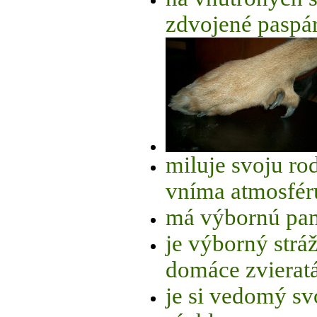
zdvojené paspár
miluje svoju ro
vníma atmosfér
má výbornú pa
je výborný stráž
domáce zvieratá
je si vedomý svo