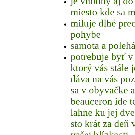
je vhodný aj do
miesto kde sa 
miluje dlhé pre
pohybe
samota a polehá
potrebuje byť v
ktorý vás stále
dáva na vás poz
sa v obyvačke a
beauceron ide t
lahne ku jej dv
sto krát za deň 
vašej blízkosti