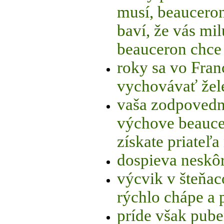
musí, beauceron
baví, že vás mil
beauceron chce 
roky sa vo Fran
vychovávať žel
vaša zodpovedno
výchove beauce
získate priateľa
dospieva neskô
výcvik v šteňac
rýchlo chápe a 
príde však pube