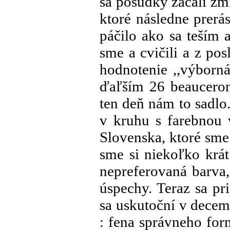
sa posudky začali zmi
ktoré následne prerás
páčilo ako sa teším 
sme a cvičili a z po
hodnotenie ,,výborná
ďaľším 26 beauceron
ten deň nám to sadl
v kruhu s farebnou v
Slovenska, ktoré sme
sme si niekoľko krát 
nepreferovaná barva,
úspechy. Teraz sa p
sa uskutoční v decemb
: fena správneho for