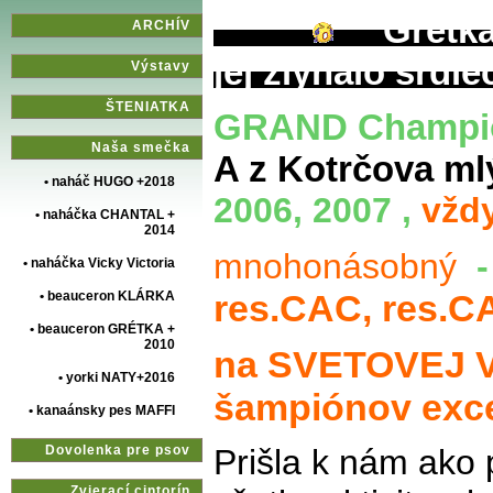
Grétka n
ARCHÍV
jej zlyhalo srd
Výstavy
ŠTENIATKA
GRAND Champi
Naša smečka
A z Kotrčova ml
• naháč HUGO +2018
2006, 2007 ,
vžd
• naháčka CHANTAL +
2014
mnohonásobný
• naháčka Vicky Victoria
res.CAC, res.C
• beauceron KLÁRKA
• beauceron GRÉTKA +
2010
na SVETOVEJ VÝ
• yorki NATY+2016
šampiónov exce
• kanaánsky pes MAFFI
Dovolenka pre psov
Prišla k nám ako
Zvierací cintorín