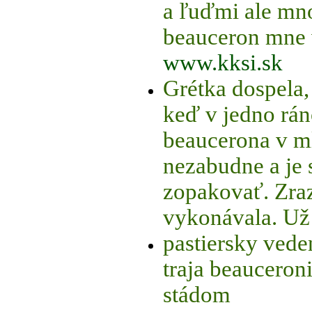
a ľuďmi ale mn
beauceron mne 
www.kksi.sk
Grétka dospela, 
keď v jedno rán
beaucerona v ml
nezabudne a je 
zopakovať. Zraz
vykonávala. Už
pastiersky ved
traja beauceron
stádom