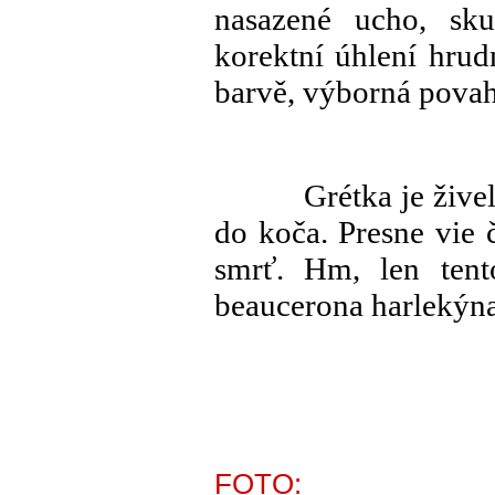
nasazené ucho, sk
korektní úhlení hrud
barvě, výborná povah
Grétka je žive
do koča. Presne vie 
smrť. Hm, len tent
beaucerona harlekýna
FOTO: